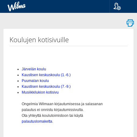
Kieli
Suomi
Svenska
English
Koulujen kotisivuille